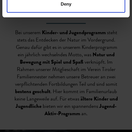
Deny
im Sommer
Bei unserem
Kinder- und Jugendprogramm
steht
stets das Entdecken der Natur im Vordergrund.
Genau dafür gibt es in unserem Kinderprogramm
ein jährlich wechselndes Motto, was
Natur und
Bewegung mit Spiel und Spaß
verknüpft. Im
Rahmen unserer Mitglieschaft im Verein Tiroler
Familiennester nehmen unsere Betreuer an zwei
verpflichtenden Fortbildungen Teil und sind somit
bestens geschult
. Hier kommt im Familienurlaub
keine Langeweile auf. Für etwas
ältere Kinder und
Jugendliche
bieten wir ein spannendens
Jugend-
Aktiv-Programm
an.