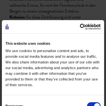
zahlreiche Extras. So wird der Familienurlaub in den
Bergen zu einem unvergesslichen Erlebnis.
Kriterien
für diese Zertifizierung sind unter
anderem:
Spezielle In-& Outdoor-Spielmöglichkeiten
This website uses cookies
Absicherung des Spielbereichs
Familienzimmer
We use cookies to personalise content and ads, to
Gitterbett und Baybpaket (Bei Belegung mit
provide social media features and to analyse our traffic.
Kindern von 0 bis 3 Jahren)
We also share information about your use of our site with
Hochstühle für den Essbereich
our social media, advertising and analytics partners who
Kindermenüs
may combine it with other information that you’ve
Malsets mit Stiften am Tisch
provided to them or that they’ve collected from your use
of their services.
Kostenlose Teilnahme am geprüften Kinder- und
Jugendprogramm (im Sommer)
Consent
Jetzt Nestpartner Hotel suchen und buchen
Necessary