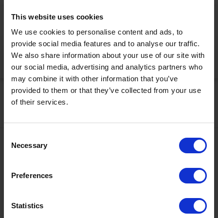
This website uses cookies
Bitte akzeptieren Sie die Statistik-Cookies, um die Seite
We use cookies to personalise content and ads, to
korrekt anzuzeigen
provide social media features and to analyse our traffic.
We also share information about your use of our site with
Jetzt aktivieren
our social media, advertising and analytics partners who
may combine it with other information that you’ve
provided to them or that they’ve collected from your use
of their services.
Consent
Necessary
Selection
Kontakt
+43567320000
Ö3 Silent Cinema Open Air Kino Tour
Preferences
info@zugspitzarena.com
Die
“Ö3 Silent Cinema Open Air Kino Tour 2026 -
Social Media
Statistics
presented by Erste Bank und Sparkasse“
kommt am