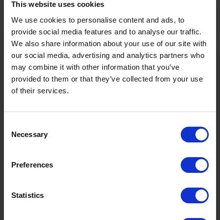
This website uses cookies
FUNSPORT
We use cookies to personalise content and ads, to
provide social media features and to analyse our traffic.
We also share information about your use of our site with
our social media, advertising and analytics partners who
may combine it with other information that you’ve
provided to them or that they’ve collected from your use
of their services.
VVT ROUTENPLANER
& FAHRPLANAUSKUNFT
Consent
Necessary
Selection
Ö3 Silent Cinema Open Air Kino Tour
Preferences
Die
“Ö3 Silent Cinema Open Air Kino Tour 2026 -
Statistics
presented by Erste Bank und Sparkasse“
kommt am
ÄRZTEDIENSTPLAN
Freitag, den
21. August
in die Tiroler Zugspitz Arena, nach