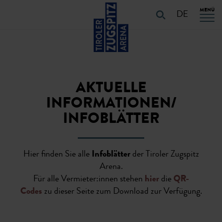
Table Of Content
URLAUB PLANEN
Weitere Informationen für Ihren Urlaub
URLAUB PLANEN
Navigation überspringen
Zum Hauptcontent
Zur Hauptnavigation springen
MENÜ
Startseite
Service
Aktuelle Informationen
DE
AKTUELLE
INFORMATIONEN/
INFOBLÄTTER
Hier finden Sie alle
Infoblätter
der Tiroler Zugspitz
Arena.
Für alle Vermieter:innen stehen
hier
die
QR-
Codes
zu dieser Seite zum Download zur Verfügung.