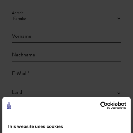
Anrede
Vorname
Nachname
E-Mail *
Land
Ich möchte den regelmäßigen Newsletter der Tiroler Zugspitz
Arena erhalten und willige ein, dass meine angegebenen Daten
(z. B. E-Mail-Adresse) zum Zweck des regelmäßigen Versands
This website uses cookies
von Informationen und Angeboten verarbeitet werden.