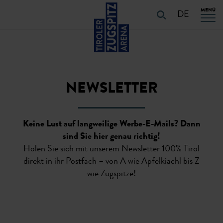
Table Of Content
URLAUB PLANEN
URLAUB PLANEN
Navigation überspringen
Zum Hauptcontent
Zur Hauptnavigation springen
MENÜ
Startseite
Newsletter
DE
NEWSLETTER
Keine Lust auf langweilige Werbe-E-Mails? Dann
sind Sie hier genau richtig!
Holen Sie sich mit unserem Newsletter 100% Tirol
direkt in ihr Postfach – von A wie Apfelkiachl bis Z
wie Zugspitze!