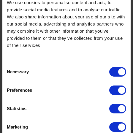
Ich kann meine Einwilligung jederzeit mit Wirkung für die
We use cookies to personalise content and ads, to
Zukunft widerrufen, z. B. über den Abmeldelink im Newsletter.
provide social media features and to analyse our traffic.
Weitere Informationen finden Sie
hier in der
We also share information about your use of our site with
Datenschutzerklärung
. *
our social media, advertising and analytics partners who
may combine it with other information that you’ve
provided to them or that they’ve collected from your use
of their services.
Consent
Necessary
Selection
Ö3 Silent Cinema Open Air Kino Tour
Preferences
Die
“Ö3 Silent Cinema Open Air Kino Tour 2026 -
Statistics
presented by Erste Bank und Sparkasse“
kommt am
Bitte akzeptieren Sie die Statistik-Cookies, um die Seite
Freitag, den
21. August
in die Tiroler Zugspitz Arena, nach
korrekt anzuzeigen
Lermoos.
Marketing