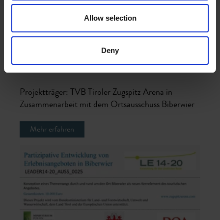
Allow selection
Deny
Partizipative Entwicklung von Erlebnisangeboten in
Biberwier (LEADER14_20-AUSS_0025 )
Projektträger: TVB Tiroler Zugspitz Arena in
Zusammenarbeit mit dem Ortsausschuss Biberwier
Mehr erfahren