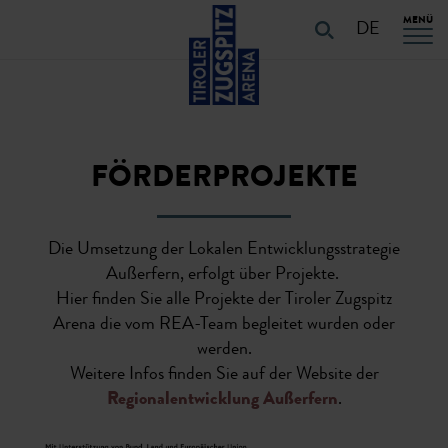
Table Of Content
URLAUB PLANEN
URLAUB PLANEN
Navigation überspringen
Zum Hauptcontent
Zur Hauptnavigation springen
MENÜ
Startseite
Service
Förderprojekte
DE
FÖRDERPROJEKTE
Die Umsetzung der Lokalen Entwicklungsstrategie
Außerfern, erfolgt über Projekte.
Hier finden Sie alle Projekte der Tiroler Zugspitz
Arena die vom REA-Team begleitet wurden oder
werden.
Weitere Infos finden Sie auf der Website der
Regionalentwicklung Außerfern
.