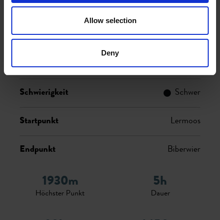
Daten
Allow selection
Touren-Eigenschaften
Deny
Sportarten
Enduro Touren
Schwierigkeit
Schwer
Startpunkt
Lermoos
Endpunkt
Biberwier
1930m
5h
Höchster Punkt
Dauer