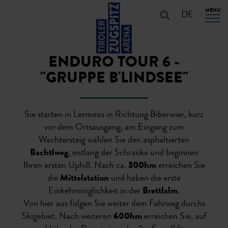
Table Of Content
URLAUB PLANEN
Touren-Eigenschaften
Touren-Details
URLAUB PLANEN
Navigation überspringen
Zum Hauptcontent
Zur Hauptnavigation springen
MENÜ
DE
ENDURO TOUR 6 -
"GRUPPE B'LINDSEE"
Sie starten in Lermoos in Richtung Biberwier, kurz
vor dem Ortsausgang, am Eingang zum
Wachtersteig wählen Sie den asphaltierten
Bachtlweg
, entlang der Schranke und beginnen
Ihren ersten Uphill. Nach ca.
300hm
erreichen Sie
die
Mittelstation
und haben die erste
Einkehrmöglichkeit in der
Brettlalm
.
Von hier aus folgen Sie weiter dem Fahrweg durchs
Skigebiet. Nach weiteren
600hm
erreichen Sie, auf