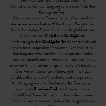
Höhe der Bergstation des 2er Sessellift
(Skihüttenbahn), den Eingang zum ersten Trail, dem
Grubigalm Trail
.
Wer zuvor das volle Panorama genießen möchte,
den erwarten noch etwa 80hm bis zur Bergstation.
Auch dort haben Sie nochmal die Möglichkeit zum
Einkehren, im
Gipfelhaus Grubighütte
.
Der Einstieg in den
Grubigalm Trail
erwartet Sie mit
einem herausragenden Panorama. Der Trail ist ca.
1km lang und wird zunehmend herausfordernder.
Teilweise schnell und teilweise technisch-verblockt,
ist er ein Singletrail mit anspruchsvollem Charakter.
Der Verlauf durch eine Rinne, gibt Ihnen das
Gefühl, außerhalb des Skigebietes unterwegs zu sein.
Am Ausgang erwartet Sie bereits der Einstieg zum
legendären
Blindsee Trail.
Nach einem kruzen
Uphill (ca.15min/30hm), durch wunderschönes
Gelände, wartet ein anspruchsvoller Singletrail der