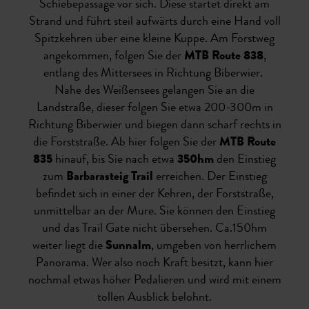
Schiebepassage vor sich. Diese startet direkt am
Strand und führt steil aufwärts durch eine Hand voll
Spitzkehren über eine kleine Kuppe. Am Forstweg
angekommen, folgen Sie der
MTB Route 838
,
entlang des Mittersees in Richtung Biberwier.
Nahe des Weißensees gelangen Sie an die
Landstraße, dieser folgen Sie etwa 200-300m in
Richtung Biberwier und biegen dann scharf rechts in
die Forststraße. Ab hier folgen Sie der
MTB Route
835
hinauf, bis Sie nach etwa
350hm
den Einstieg
zum
Barbarasteig Trail
erreichen. Der Einstieg
befindet sich in einer der Kehren, der Forststraße,
unmittelbar an der Mure. Sie können den Einstieg
und das Trail Gate nicht übersehen. Ca.150hm
weiter liegt die
Sunnalm
, umgeben von herrlichem
Panorama. Wer also noch Kraft besitzt, kann hier
nochmal etwas höher Pedalieren und wird mit einem
tollen Ausblick belohnt.