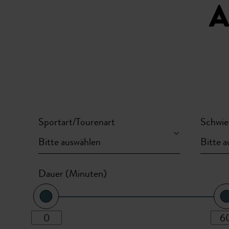
A
Sportart/Tourenart
Schwie
Dauer (Minuten)
h minimum
h maximum