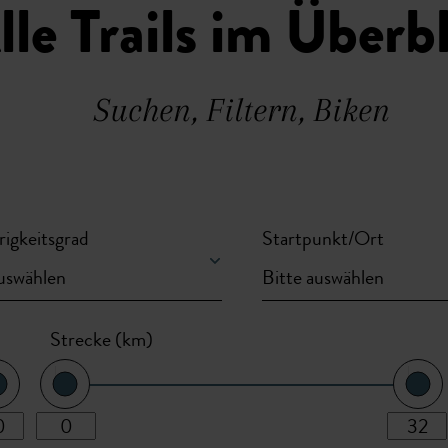
lle Trails im Überb
Suchen, Filtern, Biken
rigkeitsgrad
Startpunkt/Ort
Strecke (km)
km minimum
km maximum