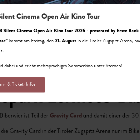
ubigs Peak"
"Bichlbach 100
cke
21 km
Strecke
ilent Cinema Open Air Kino Tour
r
3.5 h
Dauer
erigkeitsgrad
Mittel
Schwierigkeitsgrad
3 Silent Cinema Open Air Kino Tour 2026 - presented by Erste Bank
sse“
kommt am Freitag, den
21. August
in die Tiroler Zugspitz Arena, na
s.
id dabei und erlebt mehrsprachiges Sommerkino unter Sternen!
lm- & Ticket-Infos
epark Lermoos-Bib
Biberwier
ist Teil der
Gravity Card
und damit einer der 30 
 die Gravity Card in der Tiroler Zugspitz Arena nur im Bik