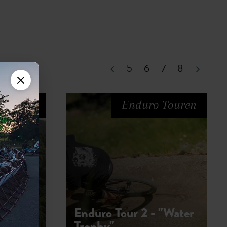
5
6
6
7
8
 Touren
Enduro Touren
Enduro Tour 2 - "Water