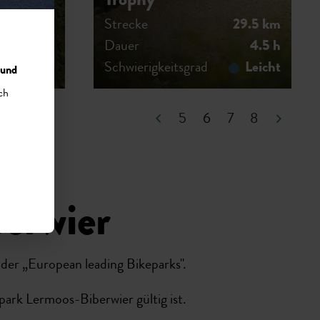
0"
Trophy"
28.5 km
Strecke
29.5 km
4 h
Dauer
4.5 h
Mittel
Schwierigkeitsgrad
Leicht
 und
ch
5
6
6
7
8
erwier
der „European leading Bikeparks".
epark Lermoos-Biberwier gültig ist.