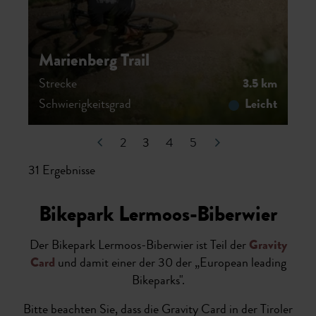
Marienberg Trail
Strecke
3.5 km
Schwierigkeitsgrad
Leicht
2
3
3
4
5
31 Ergebnisse
Bikepark Lermoos-Biberwier
Der Bikepark
Lermoos-Biberwier
ist Teil der
Gravity
Card
und damit einer der 30 der „European leading
Bikeparks".
Bitte beachten Sie, dass die Gravity Card in der Tiroler