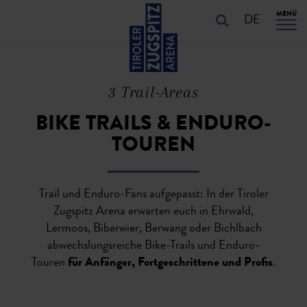
Table Of Content
URLAUB PLANEN
Alle Trails im Überblick
Bike Park Zugspitze
Singletrails in Berwang und Bichlbach
Enduro-Touren
Bikepark-Verhaltensregeln
TRAIL FAQs und Highlights
Ihr Bike-Urlaub
URLAUB PLANEN
Navigation überspringen
Zum Hauptcontent
Zur Hauptnavigation springen
MENÜ
DE
3 Trail-Areas
BIKE TRAILS & ENDURO-
TOUREN
Trail und Enduro-Fans aufgepasst: In der Tiroler
Zugspitz Arena erwarten euch in Ehrwald,
Lermoos, Biberwier, Berwang oder Bichlbach
abwechslungsreiche Bike-Trails und Enduro-
Touren
für Anfänger, Fortgeschrittene und Profis
.