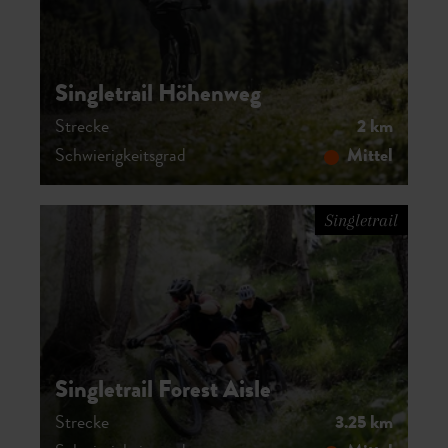
Singletrail Höhenweg
Strecke
2 km
Schwierigkeitsgrad
Mittel
Singletrail
Singletrail Forest Aisle
Strecke
3.25 km