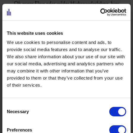
Ob purer Flow oder wildes Highspeederlebnis, hier
ist für alle etwas dabei, Anfänger und Pros zugleich.
Der neue, vollständig in Handarbeit
This website uses cookies
errichtete schwarze Trail "Bare Knuckle" ist dabei ein
We use cookies to personalise content and ads, to
schwieriger Trail mit ganz besonderem Charakter
provide social media features and to analyse our traffic.
und echten Highlights für erfahrene Biker.
We also share information about your use of our site with
our social media, advertising and analytics partners who
Bitte beachten Sie die Öffnungszeiten der
may combine it with other information that you’ve
Bergbahn
.
provided to them or that they’ve collected from your use
of their services.
Consent
Necessary
Selection
Ö3 Silent Cinema Open Air Kino Tour
Preferences