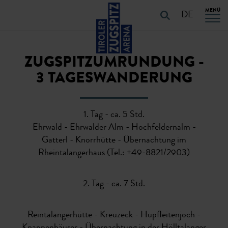
Table Of Content
URLAUB PLANEN
Touren-Eigenschaften
Touren-Details
URLAUB PLANEN
Navigation überspringen
Zum Hauptcontent
Zur Hauptnavigation springen
MENÜ
DE
ZUGSPITZUMRUNDUNG -
3 TAGESWANDERUNG
1. Tag - ca. 5 Std.
Ehrwald - Ehrwalder Alm - Hochfeldernalm -
Gatterl - Knorrhütte - Übernachtung im
Rheintalangerhaus (Tel.: +49-8821/2903)
2. Tag - ca. 7 Std.
Reintalangerhütte - Kreuzeck - Hupfleitenjoch -