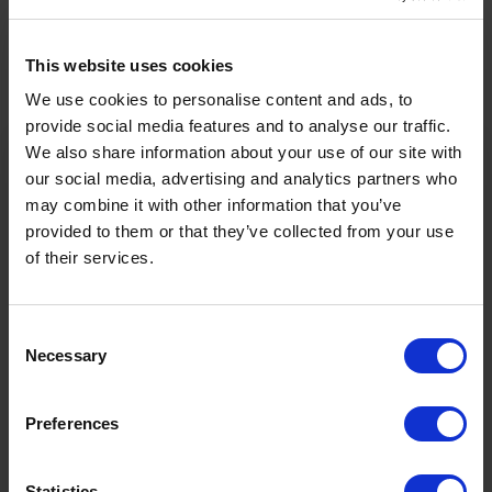
Touren-Eigenschaften
This website uses cookies
We use cookies to personalise content and ads, to
Sportarten
provide social media features and to analyse our traffic.
Wander- & Bergtour, Mehrtageswanderung (bis 4
We also share information about your use of our site with
Etappen)
our social media, advertising and analytics partners who
may combine it with other information that you’ve
Schwierigkeit
Schwer
provided to them or that they’ve collected from your use
of their services.
Startpunkt
Ehrwalder
Consent
Endpunkt
Ehrwald
Necessary
Selection
Ö3 Silent Cinema Open Air Kino Tour
2122m
22h
Preferences
Höchster Punkt
Dauer
Die
“Ö3 Silent Cinema Open Air Kino Tour 2026 -
Statistics