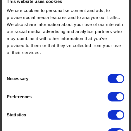
This website uses cookies
korrekt anzuzeigen
We use cookies to personalise content and ads, to
provide social media features and to analyse our traffic.
Jetzt aktivieren
We also share information about your use of our site with
our social media, advertising and analytics partners who
may combine it with other information that you’ve
provided to them or that they’ve collected from your use
of their services.
Kontakt
Consent
Necessary
Selection
+43567320000
info@zugspitzarena.com
Ö3 Silent Cinema Open Air Kino Tour
Preferences
Social Media
Die
“Ö3 Silent Cinema Open Air Kino Tour 2026 -
Statistics
presented by Erste Bank und Sparkasse“
kommt am
Freitag, den
21. August
in die Tiroler Zugspitz Arena, nach