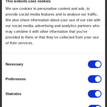
This website uses cookies
korrekt anzuzeigen
We use cookies to personalise content and ads, to
provide social media features and to analyse our traffic.
Jetzt aktivieren
We also share information about your use of our site with
our social media, advertising and analytics partners who
may combine it with other information that you’ve
provided to them or that they’ve collected from your use
of their services.
Kontakt
Consent
Necessary
Selection
+43567320000
info@zugspitzarena.com
Ö3 Silent Cinema Open Air Kino Tour
Preferences
Social Media
Die
“Ö3 Silent Cinema Open Air Kino Tour 2026 -
Statistics
presented by Erste Bank und Sparkasse“
kommt am
Freitag, den
21. August
in die Tiroler Zugspitz Arena, nach