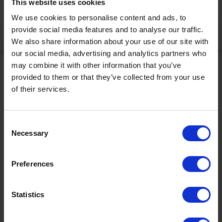
This website uses cookies
korrekt anzuzeigen
We use cookies to personalise content and ads, to
provide social media features and to analyse our traffic.
Jetzt aktivieren
We also share information about your use of our site with
our social media, advertising and analytics partners who
may combine it with other information that you’ve
provided to them or that they’ve collected from your use
of their services.
Kontakt
Consent
Necessary
Selection
+43567320000
info@zugspitzarena.com
Ö3 Silent Cinema Open Air Kino Tour
Preferences
Social Media
Die
“Ö3 Silent Cinema Open Air Kino Tour 2026 -
Statistics
presented by Erste Bank und Sparkasse“
kommt am
Freitag, den
21. August
in die Tiroler Zugspitz Arena, nach