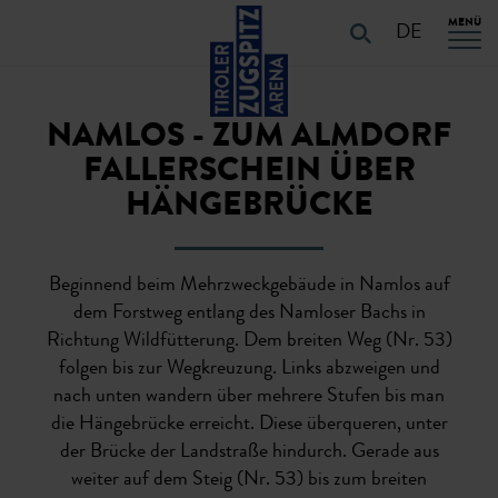
Table Of Content
URLAUB PLANEN
Touren-Eigenschaften
Touren-Details
URLAUB PLANEN
Navigation überspringen
Zum Hauptcontent
Zur Hauptnavigation springen
MENÜ
DE
NAMLOS - ZUM ALMDORF
FALLERSCHEIN ÜBER
HÄNGEBRÜCKE
Beginnend beim Mehrzweckgebäude in Namlos auf
dem Forstweg entlang des Namloser Bachs in
Richtung Wildfütterung. Dem breiten Weg (Nr. 53)
folgen bis zur Wegkreuzung. Links abzweigen und
nach unten wandern über mehrere Stufen bis man
die Hängebrücke erreicht. Diese überqueren, unter
der Brücke der Landstraße hindurch. Gerade aus
weiter auf dem Steig (Nr. 53) bis zum breiten