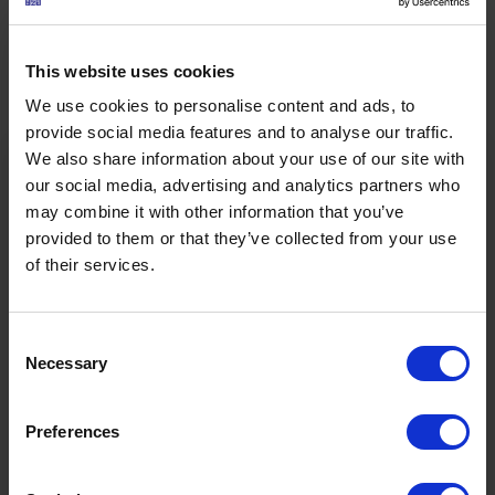
Daten
Touren-Eigenschaften
This website uses cookies
We use cookies to personalise content and ads, to
provide social media features and to analyse our traffic.
Sportarten
Wander- & Bergtour
We also share information about your use of our site with
our social media, advertising and analytics partners who
Schwierigkeit
Leicht
may combine it with other information that you’ve
provided to them or that they’ve collected from your use
of their services.
Startpunkt
Mehrzweckgebäude Namlos
Endpunkt
Mehrzweckgebäude Namlos
Consent
Necessary
Selection
1294m
2.5h
Ö3 Silent Cinema Open Air Kino Tour
Preferences
Höchster Punkt
Dauer
Die
“Ö3 Silent Cinema Open Air Kino Tour 2026 -