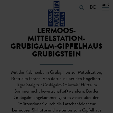
Table Of Content
URLAUB PLANEN
Touren-Eigenschaften
Touren-Details
URLAUB PLANEN
Navigation überspringen
Zum Hauptcontent
Zur Hauptnavigation springen
MENÜ
DE
LERMOOS-
MITTELSTATION-
GRUBIGALM-GIPFELHAUS
GRUBIGSTEIN
Mit der Kabinenbahn Grubig I bis zur Mittelstation,
Brettlalm fahren. Von dort aus über den Engelbert-
Jäger Steig zur Grubigalm (Hinweis! Hütte im
Sommer nicht bewirtschaftet) wandern. Bei der
Grubigalm angekommen geht es weiter über den
"Hüttenrinner" durch die Latschenfelder zur
Lermooser Skihütte und weiter bis zum Gipfelhaus