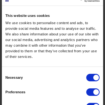
Daten
Touren-Eigenschaften
This website uses cookies
We use cookies to personalise content and ads, to
Sportarten
Wander- & Bergtour
provide social media features and to analyse our traffic.
We also share information about your use of our site with
our social media, advertising and analytics partners who
Schwierigkeit
Mittel
may combine it with other information that you’ve
provided to them or that they’ve collected from your use
Startpunkt
Brettlalm (Mittelstation)
of their services.
Endpunkt
Gipfelhaus Grubigstein
Consent
Necessary
Selection
2022m
2.75h
Höchster Punkt
Dauer
Ö3 Silent Cinema Open Air Kino Tour
Preferences
Die
“Ö3 Silent Cinema Open Air Kino Tour 2026 -
3.7km
689m