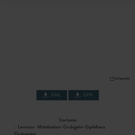
Vollansicht
KML
GPX
Startseite
Lermoos- Mittelstation-Grubigalm-Gipfelhaus
Grubigstein