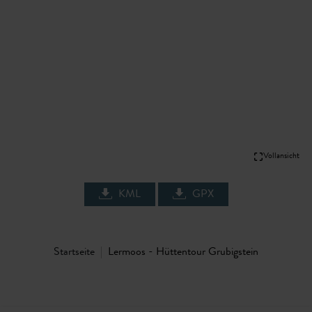
Vollansicht
KML
GPX
Startseite
Lermoos - Hüttentour Grubigstein