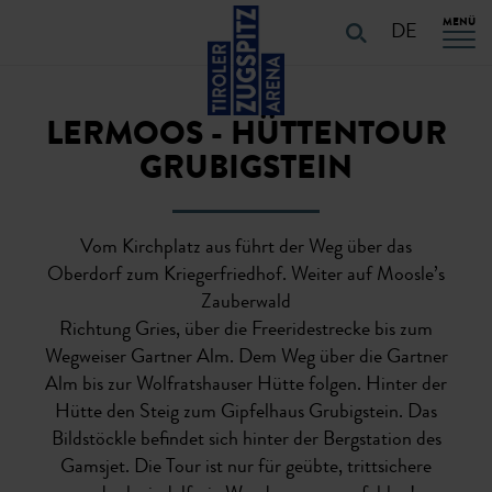
Table Of Content
URLAUB PLANEN
Touren-Eigenschaften
Touren-Details
URLAUB PLANEN
Navigation überspringen
Zum Hauptcontent
Zur Hauptnavigation springen
MENÜ
DE
LERMOOS - HÜTTENTOUR
GRUBIGSTEIN
Vom Kirchplatz aus führt der Weg über das
Oberdorf zum Kriegerfriedhof. Weiter auf Moosle’s
Zauberwald
Richtung Gries, über die Freeridestrecke bis zum
Wegweiser Gartner Alm. Dem Weg über die Gartner
Alm bis zur Wolfratshauser Hütte folgen. Hinter der
Hütte den Steig zum Gipfelhaus Grubigstein. Das
Bildstöckle befindet sich hinter der Bergstation des
Gamsjet. Die Tour ist nur für geübte, trittsichere