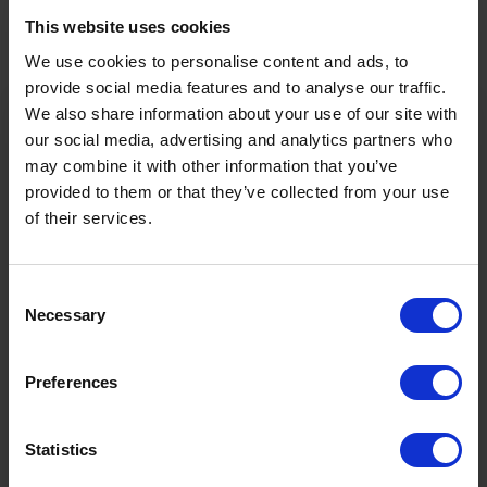
Touren-Eigenschaften
This website uses cookies
We use cookies to personalise content and ads, to
Sportarten
Wander- & Bergtour
provide social media features and to analyse our traffic.
We also share information about your use of our site with
our social media, advertising and analytics partners who
Schwierigkeit
Schwer
may combine it with other information that you’ve
provided to them or that they’ve collected from your use
Startpunkt
Lermoos Kirchplatz
of their services.
Endpunkt
Bildstöckle
Consent
Necessary
Selection
2055m
4.92h
Höchster Punkt
Dauer
Ö3 Silent Cinema Open Air Kino Tour
Preferences
Die
“Ö3 Silent Cinema Open Air Kino Tour 2026 -
9.4km
1091m
Statistics
presented by Erste Bank und Sparkasse“
kommt am
Distanz
Höhenmeter
Freitag, den
21. August
in die Tiroler Zugspitz Arena, nach