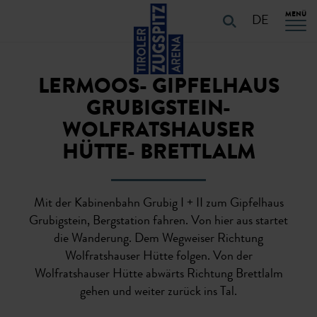
Table Of Content
URLAUB PLANEN
Touren-Eigenschaften
Touren-Details
URLAUB PLANEN
Navigation überspringen
Zum Hauptcontent
Zur Hauptnavigation springen
MENÜ
DE
LERMOOS- GIPFELHAUS
GRUBIGSTEIN-
WOLFRATSHAUSER
HÜTTE- BRETTLALM
Mit der Kabinenbahn Grubig I + II zum Gipfelhaus
Grubigstein, Bergstation fahren. Von hier aus startet
die Wanderung. Dem Wegweiser Richtung
Wolfratshauser Hütte folgen. Von der
Wolfratshauser Hütte abwärts Richtung Brettlalm
gehen und weiter zurück ins Tal.