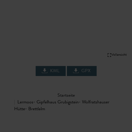
Vollansicht
KML
GPX
Startseite
Lermoos- Gipfelhaus Grubigstein- Wolfratshauser
Hütte- Brettlalm