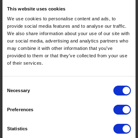
This website uses cookies
Sportarten
Wander- & Bergtour
We use cookies to personalise content and ads, to
provide social media features and to analyse our traffic.
Schwierigkeit
Mittel
We also share information about your use of our site with
our social media, advertising and analytics partners who
Startpunkt
Gipfelhaus Grubigstein
may combine it with other information that you’ve
provided to them or that they’ve collected from your use
of their services.
Endpunkt
Talstation Grubigsteinbahnen
2025m
1.58h
Consent
Necessary
Selection
Höchster Punkt
Dauer
Ö3 Silent Cinema Open Air Kino Tour
Preferences
3.4km
Distanz
Die
“Ö3 Silent Cinema Open Air Kino Tour 2026 -
Statistics
presented by Erste Bank und Sparkasse“
kommt am
Freitag, den
21. August
in die Tiroler Zugspitz Arena, nach