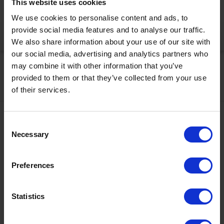
This website uses cookies
korrekt anzuzeigen
We use cookies to personalise content and ads, to
provide social media features and to analyse our traffic.
Jetzt aktivieren
We also share information about your use of our site with
our social media, advertising and analytics partners who
may combine it with other information that you’ve
provided to them or that they’ve collected from your use
of their services.
Kontakt
Consent
Necessary
Selection
+43567320000
info@zugspitzarena.com
Ö3 Silent Cinema Open Air Kino Tour
Preferences
Social Media
Die
“Ö3 Silent Cinema Open Air Kino Tour 2026 -
Statistics
presented by Erste Bank und Sparkasse“
kommt am
Freitag, den
21. August
in die Tiroler Zugspitz Arena, nach