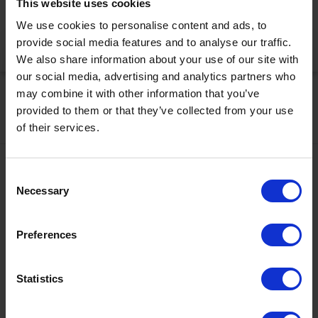
This website uses cookies
korrekt anzuzeigen
We use cookies to personalise content and ads, to
provide social media features and to analyse our traffic.
Jetzt aktivieren
We also share information about your use of our site with
our social media, advertising and analytics partners who
may combine it with other information that you’ve
provided to them or that they’ve collected from your use
of their services.
Kontakt
Consent
Necessary
Selection
+43567320000
info@zugspitzarena.com
Ö3 Silent Cinema Open Air Kino Tour
Preferences
Social Media
Die
“Ö3 Silent Cinema Open Air Kino Tour 2026 -
Statistics
presented by Erste Bank und Sparkasse“
kommt am
Freitag, den
21. August
in die Tiroler Zugspitz Arena, nach