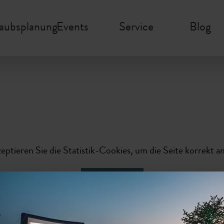
laubsplanung
Events
Service
Blog
zeptieren Sie die Statistik-Cookies, um die Seite korrekt a
Aktivieren