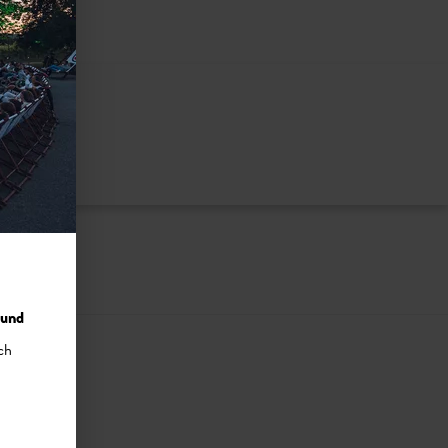
nzuzeigen
 und
ch