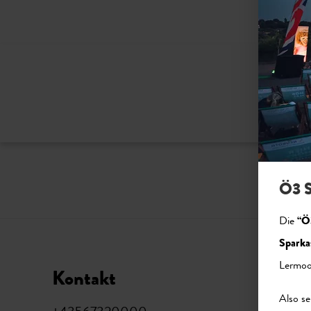
Bitte ak
Ö3 S
Die
“Ö
Sparka
Lermoo
Kontakt
Soci
Also se