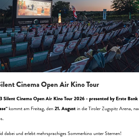
zeptieren Sie die Statistik-Cookies, um die Seite korrekt a
Jetzt aktivieren
ilent Cinema Open Air Kino Tour
3 Silent Cinema Open Air Kino Tour 2026 - presented by Erste Bank
sse“
kommt am Freitag, den
21. August
in die Tiroler Zugspitz Arena, na
s.
al Media
Newsletter
id dabei und erlebt mehrsprachiges Sommerkino unter Sternen!