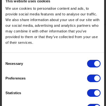
This website uses cookies
korrekt anzuzeigen
We use cookies to personalise content and ads, to
provide social media features and to analyse our traffic.
Jetzt aktivieren
We also share information about your use of our site with
our social media, advertising and analytics partners who
may combine it with other information that you’ve
provided to them or that they’ve collected from your use
of their services.
Kontakt
Consent
Necessary
Selection
+43567320000
info@zugspitzarena.com
Ö3 Silent Cinema Open Air Kino Tour
Preferences
Social Media
Die
“Ö3 Silent Cinema Open Air Kino Tour 2026 -
Statistics
presented by Erste Bank und Sparkasse“
kommt am
Freitag, den
21. August
in die Tiroler Zugspitz Arena, nach