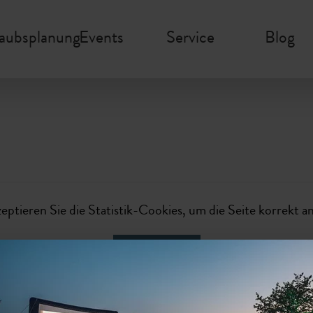
laubsplanung
Events
Service
Blog
zeptieren Sie die Statistik-Cookies, um die Seite korrekt a
Aktivieren