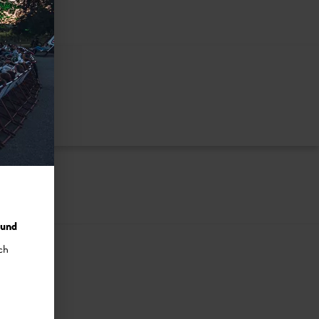
nzuzeigen
 und
ch