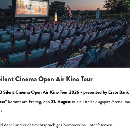
zeptieren Sie die Statistik-Cookies, um die Seite korrekt a
Jetzt aktivieren
ilent Cinema Open Air Kino Tour
3 Silent Cinema Open Air Kino Tour 2026 - presented by Erste Bank
sse“
kommt am Freitag, den
21. August
in die Tiroler Zugspitz Arena, na
s.
al Media
Newsletter
id dabei und erlebt mehrsprachiges Sommerkino unter Sternen!