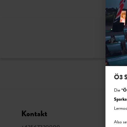
Bitte ak
Ö3 S
Die
“Ö
Sparka
Lermoo
Kontakt
Soci
Also se