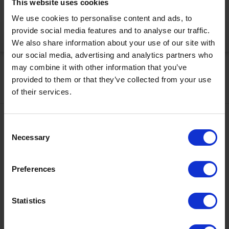
This website uses cookies
korrekt anzuzeigen
We use cookies to personalise content and ads, to
provide social media features and to analyse our traffic.
Jetzt aktivieren
We also share information about your use of our site with
our social media, advertising and analytics partners who
may combine it with other information that you’ve
provided to them or that they’ve collected from your use
of their services.
Kontakt
Consent
Necessary
Selection
+43567320000
info@zugspitzarena.com
Ö3 Silent Cinema Open Air Kino Tour
Preferences
Social Media
Die
“Ö3 Silent Cinema Open Air Kino Tour 2026 -
Statistics
presented by Erste Bank und Sparkasse“
kommt am
Freitag, den
21. August
in die Tiroler Zugspitz Arena, nach