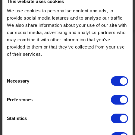
This website uses cookies
korrekt anzuzeigen
We use cookies to personalise content and ads, to
provide social media features and to analyse our traffic.
Jetzt aktivieren
We also share information about your use of our site with
our social media, advertising and analytics partners who
may combine it with other information that you’ve
provided to them or that they’ve collected from your use
of their services.
Kontakt
Consent
Necessary
Selection
+43567320000
info@zugspitzarena.com
Ö3 Silent Cinema Open Air Kino Tour
Preferences
Social Media
Die
“Ö3 Silent Cinema Open Air Kino Tour 2026 -
Statistics
presented by Erste Bank und Sparkasse“
kommt am
Freitag, den
21. August
in die Tiroler Zugspitz Arena, nach