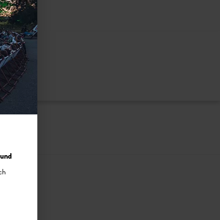
nzuzeigen
 und
ch