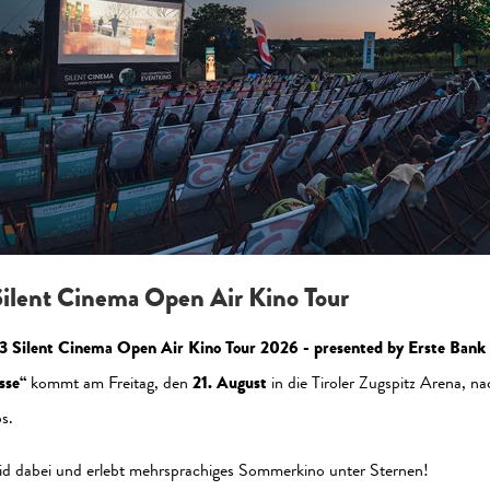
zeptieren Sie die Statistik-Cookies, um die Seite korrekt a
Jetzt aktivieren
ilent Cinema Open Air Kino Tour
3 Silent Cinema Open Air Kino Tour 2026 - presented by Erste Bank
sse“
kommt am Freitag, den
21. August
in die Tiroler Zugspitz Arena, na
s.
al Media
Newsletter
id dabei und erlebt mehrsprachiges Sommerkino unter Sternen!