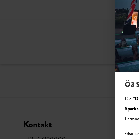
Bitte ak
Ö3 S
Die
“Ö
Sparka
Lermoo
Kontakt
Soci
Also se