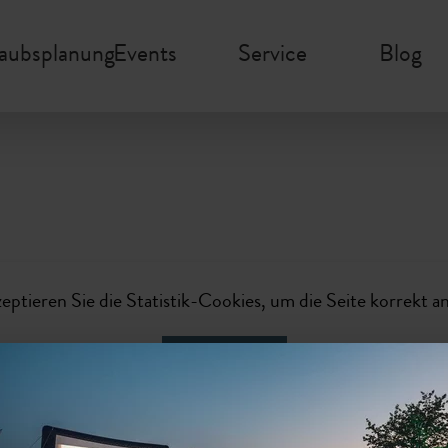
laubsplanung
Events
Service
Blog
zeptieren Sie die Statistik-Cookies, um die Seite korrekt a
Aktivieren