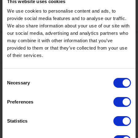
This website uses cookies
korrekt anzuzeigen
We use cookies to personalise content and ads, to
provide social media features and to analyse our traffic.
Jetzt aktivieren
We also share information about your use of our site with
our social media, advertising and analytics partners who
may combine it with other information that you’ve
provided to them or that they’ve collected from your use
of their services.
Kontakt
Consent
Necessary
Selection
+43567320000
info@zugspitzarena.com
Ö3 Silent Cinema Open Air Kino Tour
Preferences
Social Media
Die
“Ö3 Silent Cinema Open Air Kino Tour 2026 -
Statistics
presented by Erste Bank und Sparkasse“
kommt am
Freitag, den
21. August
in die Tiroler Zugspitz Arena, nach