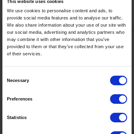
This website uses cookies
korrekt anzuzeigen
We use cookies to personalise content and ads, to
provide social media features and to analyse our traffic.
Jetzt aktivieren
We also share information about your use of our site with
our social media, advertising and analytics partners who
may combine it with other information that you’ve
provided to them or that they’ve collected from your use
of their services.
Kontakt
Consent
Necessary
Selection
+43567320000
info@zugspitzarena.com
Ö3 Silent Cinema Open Air Kino Tour
Preferences
Social Media
Die
“Ö3 Silent Cinema Open Air Kino Tour 2026 -
Statistics
presented by Erste Bank und Sparkasse“
kommt am
Freitag, den
21. August
in die Tiroler Zugspitz Arena, nach