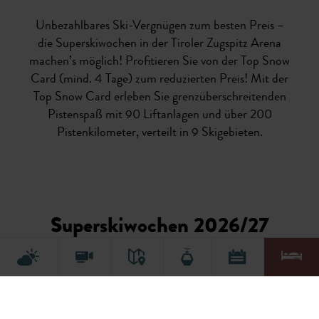
Unbezahlbares Ski-Vergnügen zum besten Preis –
die Superskiwochen in der Tiroler Zugspitz Arena
machen’s möglich! Profitieren Sie von der Top Snow
Card (mind. 4 Tage) zum reduzierten Preis! Mit der
Top Snow Card erleben Sie grenzüberschreitenden
Pistenspaß mit 90 Liftanlagen und über 200
Pistenkilometer, verteilt in 9 Skigebieten.
Superskiwochen 2026/27
Sichern Sie sich Ihr Ski-Abenteuer zum
vergüngstigten Tarif.
Die Superskiwochen finden in diesem Winter in