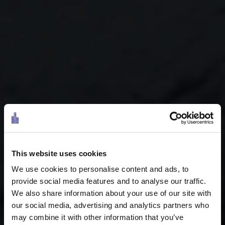
This website uses cookies
We use cookies to personalise content and ads, to
provide social media features and to analyse our traffic.
Vergünstigte Skipässe für Ihren Skiurlaub
We also share information about your use of our site with
our social media, advertising and analytics partners who
in der Tiroler Zugspitz Arena
may combine it with other information that you’ve