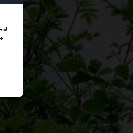
 und
ch