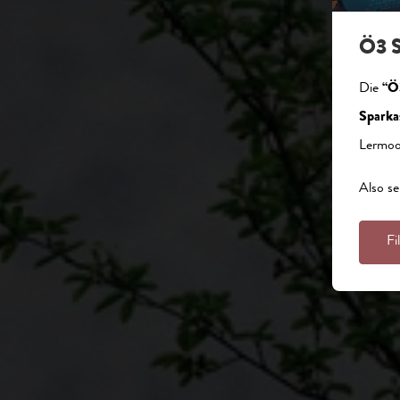
Ö3 S
Die
“Ö
Sparka
Lermoo
Also se
Fi