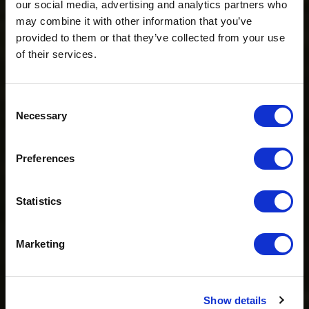
our social media, advertising and analytics partners who
may combine it with other information that you’ve
provided to them or that they’ve collected from your use
of their services.
Consent
Necessary
Selection
Ö3 Silent Cinema Open Air Kino Tour
Preferences
Die
“Ö3 Silent Cinema Open Air Kino Tour 2026 -
Statistics
presented by Erste Bank und Sparkasse“
kommt am
Freitag, den
21. August
in die Tiroler Zugspitz Arena, nach
Lermoos.
Marketing
Also seid dabei und erlebt mehrsprachiges Sommerkino
unter Sternen!
Show details