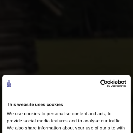
Entspannt unterwegs
This website uses cookies
E-BIKEN IN DER TIROLER
We use cookies to personalise content and ads, to
ZUGSPITZ ARENA
provide social media features and to analyse our traffic.
We also share information about your use of our site with