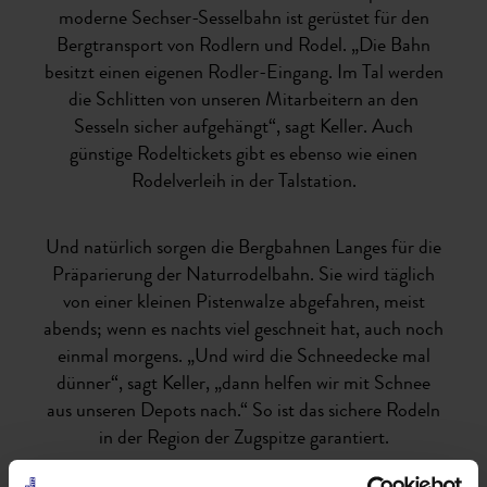
moderne Sechser-Sesselbahn ist gerüstet für den
Bergtransport von Rodlern und Rodel. „Die Bahn
besitzt einen eigenen Rodler-Eingang. Im Tal werden
die Schlitten von unseren Mitarbeitern an den
Sesseln sicher aufgehängt“, sagt Keller. Auch
günstige Rodeltickets gibt es ebenso wie einen
Rodelverleih in der Talstation.
Und natürlich sorgen die Bergbahnen Langes für die
Präparierung der Naturrodelbahn. Sie wird täglich
von einer kleinen Pistenwalze abgefahren, meist
abends; wenn es nachts viel geschneit hat, auch noch
einmal morgens. „Und wird die Schneedecke mal
dünner“, sagt Keller, „dann helfen wir mit Schnee
aus unseren Depots nach.“ So ist das sichere Rodeln
in der Region der Zugspitze garantiert.