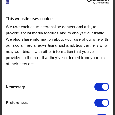
Verhaltensregeln beachten beim Rodeln um die
Zugspitze
This website uses cookies
Rund zehn Minuten dauert die Abfahrt, wenn man
We use cookies to personalise content and ads, to
es laufen lässt. 20 bis 25 Minuten, wenn man es
provide social media features and to analyse our traffic.
We also share information about your use of our site with
langsamer angeht. Unvermeidbar ist, so Keller, dass
our social media, advertising and analytics partners who
auf der Rodelbahn Fahrer mit unterschiedlichem
may combine it with other information that you’ve
Charakter unterwegs sind. Weshalb er immer wieder
provided to them or that they’ve collected from your use
das Rodel-ABC anmahnt. Vorausschauend fahren,
of their services.
bei Sturz oder Umfallen die Bahn räumen und
sofort die Spur verlassen. Ebenso selbst den
Schlitten einigermaßen sicher manövrieren und
Consent
bremsen können – wenn es akut wird, indem man
Necessary
Selection
die Füße in den Boden stemmt und den Schlitten
vorne nach oben zieht. Nur so kann das Rodeln in
Ö3 Silent Cinema Open Air Kino Tour
Preferences
der Zugspitz Arena ein sicheres Unterfangen für alle
Teilnehmer bleiben.
Die
“Ö3 Silent Cinema Open Air Kino Tour 2026 -