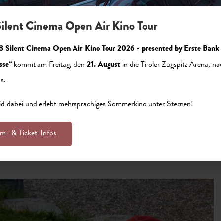
ilent Cinema Open Air Kino Tour
rwang sind eine Attraktion für die ganze Familie. Jedes Rät
3 Silent Cinema Open Air Kino Tour 2026 - presented by Erste Bank
welt. Je nach Trail erwartet die Teilnehmer eine Wanderun
sse“
kommt am Freitag, den
21. August
in die Tiroler Zugspitz Arena, na
s.
 stellt die nötige Ausrüstung zur Verfügung: einen myster
id dabei und erlebt mehrsprachiges Sommerkino unter Sternen!
nn es losgehen! Entscheiden können sich die abenteuerlust
hen zwei Geschichten und damit zwischen zwei verschiede
lm- & Ticket-Infos