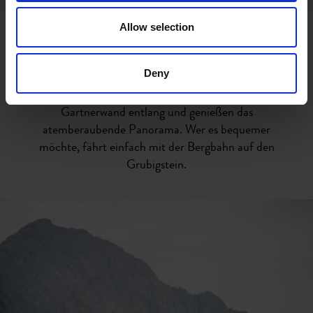
Speckknödel-Suppe oder ein Knödelduo sind die
perfekte Stärkung. Dann geht es hinauf zu weiteren
Allow selection
top Spots: dem Grubigstein und in die Grubighütte:
Besondere Schmankerl dort: Gulaschsuppe mit
Deny
Rindfleisch vom eigenen Hof, oder Kaiserschmarrn
mit Zwetschgenröster. Geübte wandern noch die
Gartnerwand entlang und genießen das
atemberaubende Panorama. Wer es bequemer
möchte, fährt einfach mit der Bergbahn auf den
Grubigstein.