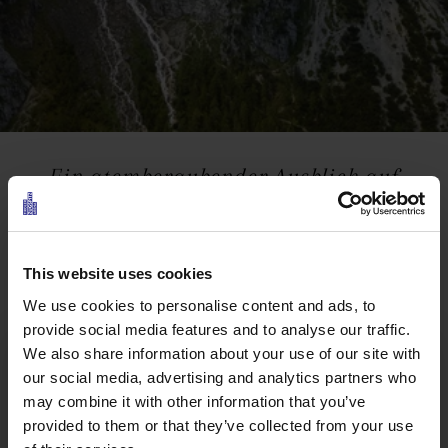
Ein atemberaubender Ausblick auf
die Tiroler Zugspitz Arena
Der Thaneller gehört zu den top Aussichtsgipfeln
This website uses cookies
und deshalb auf jeden Fall zu den
We use cookies to personalise content and ads, to
atemberaubendsten Spots in der Tiroler Zugspitz
provide social media features and to analyse our traffic.
Arena. Die mittelschwere, beliebte Tour auf die
We also share information about your use of our site with
2.341 Meter Spitze dauert etwa drei Stunden. Sie
our social media, advertising and analytics partners who
führt zum Kampeleplatz, dann steiler hinauf zum
may combine it with other information that you’ve
Südgrat des Thanellers. Der Blick auf die Tiroler
provided to them or that they’ve collected from your use
Zugspitz Arena, auf die Lechtaler Gipfel, den