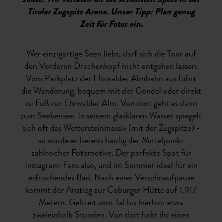
Jause: Wir verraten dir die schönsten Spots in der
Tiroler Zugspitz Arena. Unser Tipp: Plan genug
Zeit für Fotos ein.
Wer einzigartige Seen liebt, darf sich die Tour auf
den Vorderen Drachenkopf nicht entgehen lassen.
Vom Parkplatz der Ehrwalder Almbahn aus führt
die Wanderung, bequem mit der Gondel oder direkt
zu Fuß zur Ehrwalder Alm. Von dort geht es dann
zum Seebensee. In seinem glasklaren Wasser spiegelt
sich oft das Wettersteinmassiv (mit der Zugspitze) -
so wurde er bereits häufig der Mittelpunkt
zahlreicher Fotomotive. Der perfekte Spot für
Instagram-Fans also, und im Sommer ideal für ein
erfrischendes Bad. Nach einer Verschnaufpause
kommt der Anstieg zur Coburger Hütte auf 1.917
Metern. Gehzeit vom Tal bis hierhin: etwa
zweieinhalb Stunden. Von dort habt ihr einen