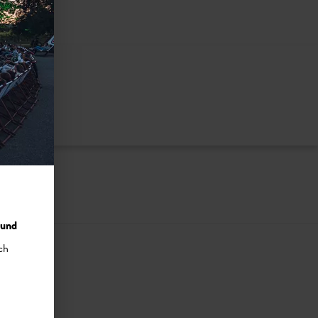
nzuzeigen
 und
ch