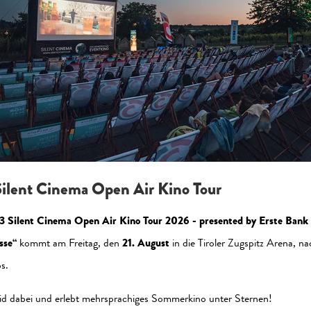
zeptieren Sie die Statistik-Cookies, um die Seite korrekt a
Jetzt aktivieren
ilent Cinema Open Air Kino Tour
3 Silent Cinema Open Air Kino Tour 2026 - presented by Erste Bank
sse“
kommt am Freitag, den
21. August
in die Tiroler Zugspitz Arena, na
s.
al Media
Newsletter
id dabei und erlebt mehrsprachiges Sommerkino unter Sternen!