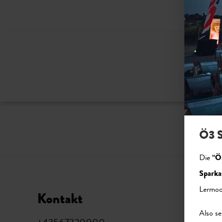
Bitte ak
Ö3 S
Die
“Ö
Sparka
Lermoo
Kontakt
Soci
Also se