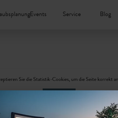
laubsplanung
Events
Service
Blog
zeptieren Sie die Statistik-Cookies, um die Seite korrekt a
Aktivieren