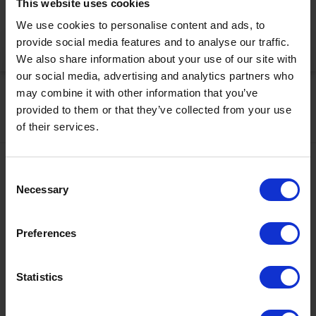
This website uses cookies
korrekt anzuzeigen
We use cookies to personalise content and ads, to
provide social media features and to analyse our traffic.
Jetzt aktivieren
We also share information about your use of our site with
our social media, advertising and analytics partners who
may combine it with other information that you’ve
provided to them or that they’ve collected from your use
of their services.
Kontakt
Consent
Necessary
Selection
+43567320000
info@zugspitzarena.com
Ö3 Silent Cinema Open Air Kino Tour
Preferences
Social Media
Die
“Ö3 Silent Cinema Open Air Kino Tour 2026 -
Statistics
presented by Erste Bank und Sparkasse“
kommt am
Freitag, den
21. August
in die Tiroler Zugspitz Arena, nach