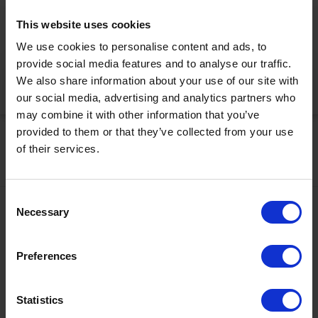
This website uses cookies
Bitte akzeptieren Sie die Statistik-Cookies, um die Seite
We use cookies to personalise content and ads, to
korrekt anzuzeigen
provide social media features and to analyse our traffic.
We also share information about your use of our site with
Jetzt aktivieren
our social media, advertising and analytics partners who
may combine it with other information that you’ve
provided to them or that they’ve collected from your use
of their services.
Consent
Necessary
Selection
Kontakt
+43567320000
Ö3 Silent Cinema Open Air Kino Tour
Preferences
info@zugspitzarena.com
Die
“Ö3 Silent Cinema Open Air Kino Tour 2026 -
Social Media
Statistics
presented by Erste Bank und Sparkasse“
kommt am