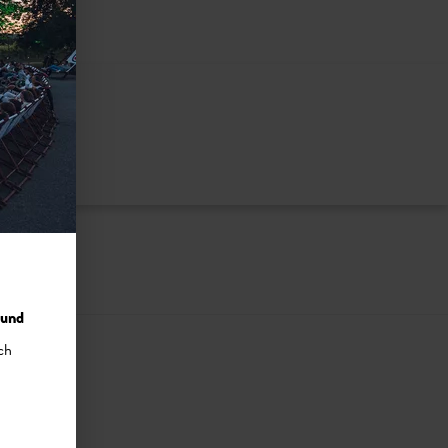
nzuzeigen
 und
ch