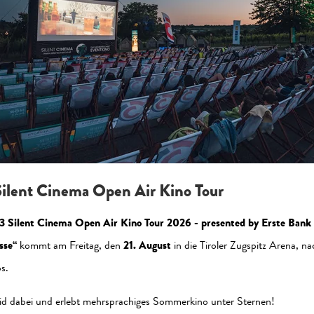
zeptieren Sie die Statistik-Cookies, um die Seite korrekt a
Jetzt aktivieren
ilent Cinema Open Air Kino Tour
3 Silent Cinema Open Air Kino Tour 2026 - presented by Erste Bank
sse“
kommt am Freitag, den
21. August
in die Tiroler Zugspitz Arena, na
s.
al Media
Newsletter
id dabei und erlebt mehrsprachiges Sommerkino unter Sternen!