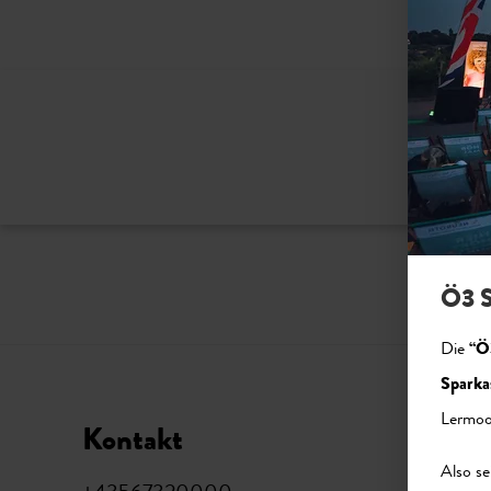
Bitte ak
Ö3 S
Die
“Ö
Sparka
Lermoo
Kontakt
Soci
Also se